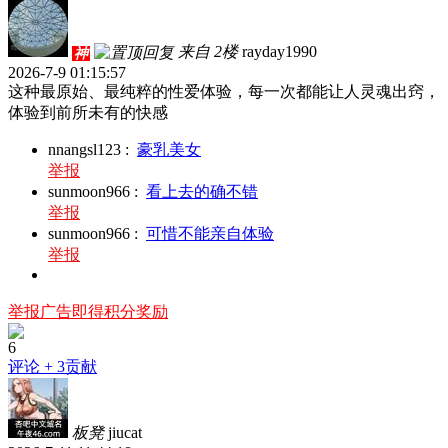
来自 2楼
rayday1990
神
2026-7-9 01:15:57
这种最原始、最纯粹的性爱体验，每一次都能让人灵魂出窍，
体验到前所未有的快感
nnangsl123
:
豪乳美女
举报
sunmoon966
:
看上去的确不错
举报
sunmoon966
:
可惜不能亲自体验
举报
举报广告即得积分奖励
6
评论
+ 3贡献
板凳
jiucat