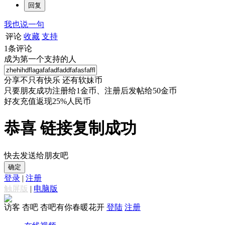
我也说一句
评论
收藏
支持
1
条评论
成为第一个支持的人
分享不只有快乐 还有软妹币
只要朋友成功注册给1金币、注册后发帖给50金币
好友充值返现25%人民币
恭喜 链接复制成功
快去发送给朋友吧
确定
登录
|
注册
触屏版
|
电脑版
访客
杏吧 杏吧有你春暖花开
登陆
注册