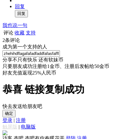
回复
我也说一句
评论
收藏
支持
2
条评论
成为第一个支持的人
分享不只有快乐 还有软妹币
只要朋友成功注册给1金币、注册后发帖给50金币
好友充值返现25%人民币
恭喜 链接复制成功
快去发送给朋友吧
确定
登录
|
注册
触屏版
|
电脑版
访客
杏吧 杏吧有你春暖花开
登陆
注册