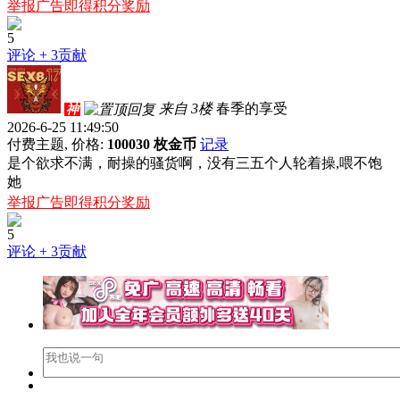
举报广告即得积分奖励
5
评论
+ 3贡献
来自 3楼
春季的享受
神
2026-6-25 11:49:50
付费主题, 价格:
100030 枚金币
记录
是个欲求不满，耐操的骚货啊，没有三五个人轮着操,喂不饱
她
举报广告即得积分奖励
5
评论
+ 3贡献