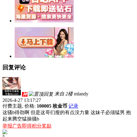
回复评论
来自 2楼
mlandy
神
2026-4-27 13:17:27
付费主题, 价格:
100005 枚金币
记录
这骚b得劲啊 但是这哥们瘦的有点没力量 这妹子必须猛男 抱
起来腾空猛操骚b
举报广告即得积分奖励
5