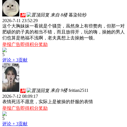
来自 8楼
暮染轻纱
神
2026-7-11 23:52:29
这个大胸妹妹一看就是个骚货，虽然身上有些赘肉，但那一对
肥硕的奶子真的相当不错，而且放得开，玩的嗨，操她的男人
们也算是艳福不浅啊，老夫真想上去操她一顿。
举报广告即得积分奖励
5
评论
+ 3贡献
来自 9楼
feitian2511
神
2026-7-12 08:09:17
表情死活不愿意，实际上是被操的舒服的表情
举报广告即得积分奖励
5
评论
+ 3贡献