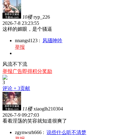
10楼
ryp_226
2026-7-8 23:23:55
这样的媚眼，是个骚逼
nnangsl123
:
风骚呻吟
举报
风流不下流
举报广告即得积分奖励
3
评论
+ 3贡献
11楼
xiaoglh210304
2026-7-9 09:27:03
看着淫荡的笑容就知道很爽了
zgynwsrh666
:
说些什么听不清楚
举报