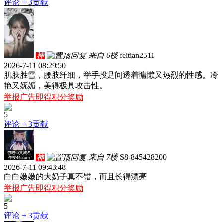
评论
+ 3贡献
来自 6楼
feitian2511
神
2026-7-11 08:29:50
肌肤胜雪，腰肢纤细，举手投足间透着慵懒又热烈的性感。冷
艳又妩媚，美得极具攻击性。
举报广告即得积分奖励
5
评论
+ 3贡献
来自 7楼
S8-845428200
神
2026-7-11 09:43:48
白白嫩嫩的大奶子真不错，而且长得漂亮
举报广告即得积分奖励
5
评论
+ 3贡献