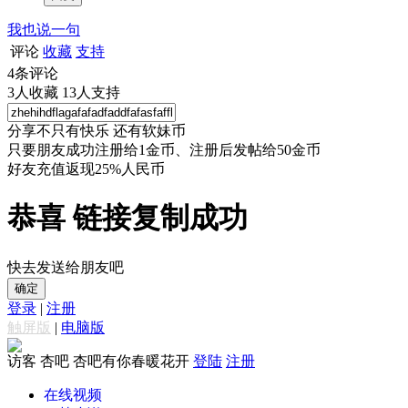
我也说一句
评论
收藏
支持
4
条评论
3
人收藏
13
人支持
分享不只有快乐 还有软妹币
只要朋友成功注册给1金币、注册后发帖给50金币
好友充值返现25%人民币
恭喜 链接复制成功
快去发送给朋友吧
确定
登录
|
注册
触屏版
|
电脑版
访客
杏吧 杏吧有你春暖花开
登陆
注册
在线视频