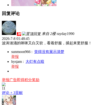
回复评论
来自 2楼
rayday1990
神
2026-7-8 01:48:45
波涛汹涌的咪咪又白又软，看着舒服，揉起来更舒服！
sunmoon966
:
觉得没有展示清楚
举报
hysjam
:
大灯有点暗
举报
举报广告即得积分奖励
11
评论
+ 3贡献