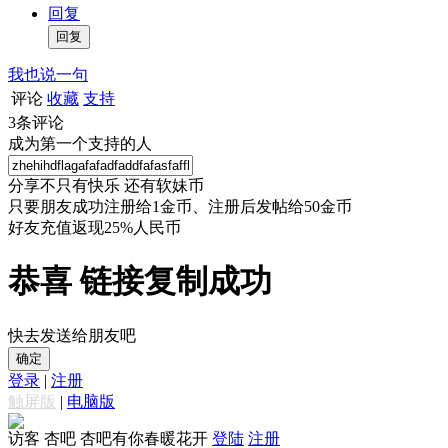
回复
我也说一句
评论
收藏
支持
3
条评论
成为第一个支持的人
分享不只有快乐 还有软妹币
只要朋友成功注册给1金币、注册后发帖给50金币
好友充值返现25%人民币
恭喜 链接复制成功
快去发送给朋友吧
确定
登录
|
注册
触屏版
|
电脑版
访客
杏吧 杏吧有你春暖花开
登陆
注册