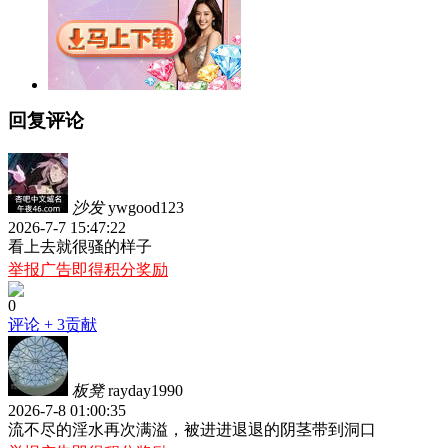
回复评论
沙发
ywgood123
2026-7-7 15:47:22
看上去就很骚的样子
举报广告即得积分奖励
0
评论
+ 3贡献
板凳
rayday1990
2026-7-8 01:00:35
流不尽的淫水再次满溢，被进进退退的阴茎带到洞口