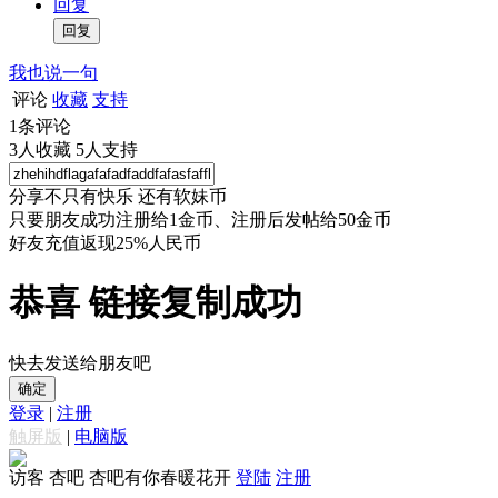
回复
我也说一句
评论
收藏
支持
1
条评论
3
人收藏
5
人支持
分享不只有快乐 还有软妹币
只要朋友成功注册给1金币、注册后发帖给50金币
好友充值返现25%人民币
恭喜 链接复制成功
快去发送给朋友吧
确定
登录
|
注册
触屏版
|
电脑版
访客
杏吧 杏吧有你春暖花开
登陆
注册