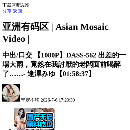
下载杏吧APP
分享
返回
亚洲有码区 | Asian Mosaic
Video |
中出/口交
【1080P】DASS-562 出差的一
場大雨，竟然在我討厭的老闆面前喝醉
了……- 逢澤みゆ【01:58:37】
坚定不移
2026-7-6 17:20:30