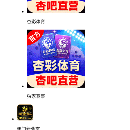
杏彩体育
独家赛事
澳门新葡京