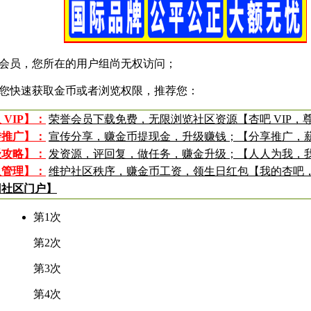
会员，您所在的用户组尚无权访问；
您快速获取金币或者浏览权限，推荐您：
 VIP】：
荣誉会员下载免费，无限浏览社区资源【杏吧 VIP，
传推广】：
宣传分享，赚金币提现金，升级赚钱；【分享推广，
级攻略】：
发资源，评回复，做任务，赚金升级；【人人为我，
入管理】：
维护社区秩序，赚金币工资，领生日红包【我的杏吧
回社区门户】
第1次
第2次
第3次
第4次