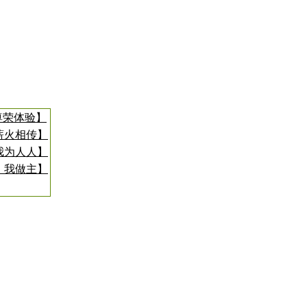
尊荣体验】
薪火相传】
我为人人】
，我做主】