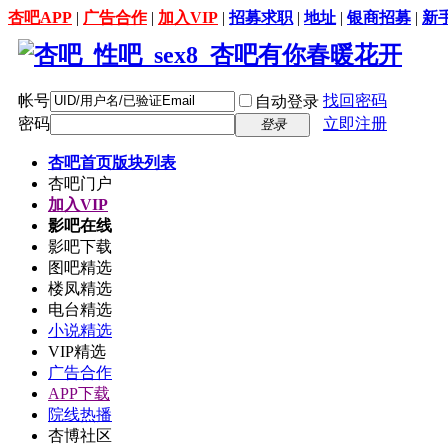
杏吧APP
|
广告合作
|
加入VIP
|
招募求职
|
地址
|
银商招募
|
新
帐号
找回密码
自动登录
密码
立即注册
登录
杏吧首页
版块列表
杏吧门户
加入VIP
影吧在线
影吧下载
图吧精选
楼凤精选
电台精选
小说精选
VIP精选
广告合作
APP下载
院线热播
杏博社区