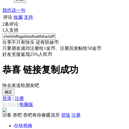
我也说一句
评论
收藏
支持
2
条评论
1
人支持
分享不只有快乐 还有软妹币
只要朋友成功注册给1金币、注册后发帖给50金币
好友充值返现25%人民币
恭喜 链接复制成功
快去发送给朋友吧
确定
登录
|
注册
触屏版
|
电脑版
访客
杏吧 杏吧有你春暖花开
登陆
注册
在线视频