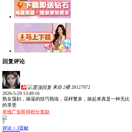
回复评论
来自 2楼
28127972
神
2026-5-29 13:49:16
熟女荡妇，操逼的技巧熟练，花样繁多，操起来真是一种无比
的享受
举报广告即得积分奖励
7
评论
+ 3贡献