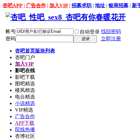
杏吧APP
|
广告合作
|
加入VIP
|
招募求职
|
地址
|
银商招募
|
新
帐号
找回密码
自动登录
密码
立即注册
登录
杏吧首页
版块列表
杏吧门户
加入VIP
影吧在线
影吧下载
图吧精选
楼凤精选
电台精选
小说精选
VIP精选
广告合作
APP下载
院线热播
杏博社区