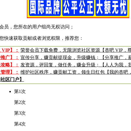
会员，您所在的用户组尚无权访问；
您快速获取贡献或者浏览权限，推荐您：
 VIP】：
荣誉会员下载免费，无限浏览社区资源【杏吧 VIP，
传推广】：
宣传分享，赚贡献提现金，升级赚钱；【分享推广，
级攻略】：
发资源，评回复，做任务，赚金升级；【人人为我，
入管理】：
维护社区秩序，赚贡献工资，领生日红包【我的杏吧
回社区门户】
第1次
第2次
第3次
第4次