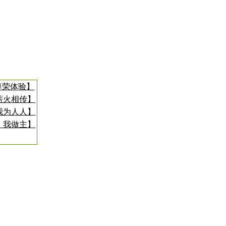
尊荣体验】
薪火相传】
我为人人】
，我做主】