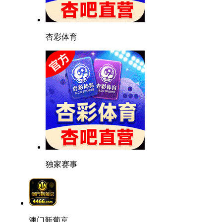
杏彩体育
独家赛事
澳门新葡京