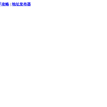
手攻略
|
地址发布器