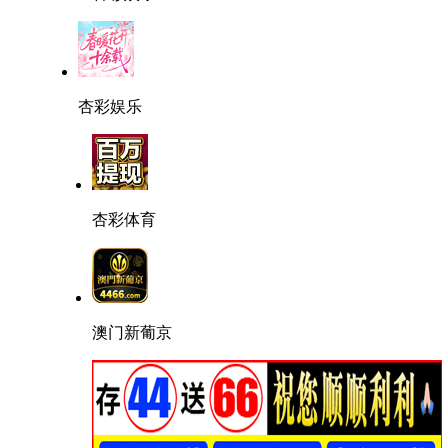
杏彩娱乐
杏彩体育
澳门新葡京